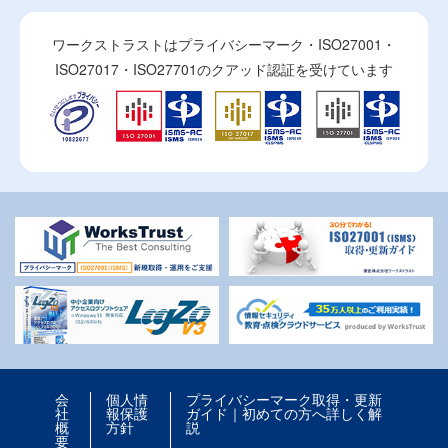
ワークストラストはプライバシーマーク・ISO27001・
ISO27017・ISO27701のクアッド認証を受けています
会
個人情
プライバシーマーク取得・更新
社
報保護
ガイド｜初めての方へ詳しく解
概
方針
説
要