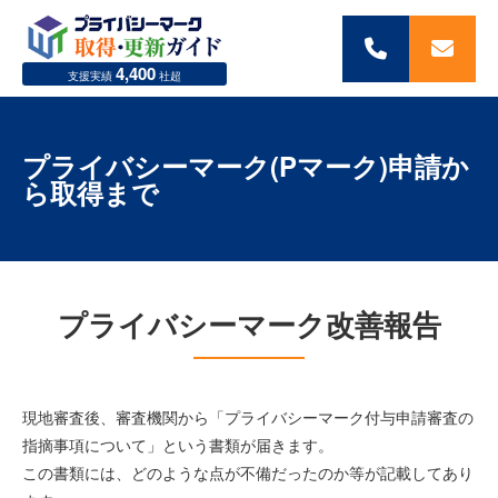
050-
メ
4,400
5369-
ー
支援実績
社超
0854
ル
は
こ
プライバシーマーク(Pマーク)申請か
ち
ら取得まで
ら
プライバシーマーク改善報告
現地審査後、審査機関から「プライバシーマーク付与申請審査の
指摘事項について」という書類が届きます。
この書類には、どのような点が不備だったのか等が記載してあり