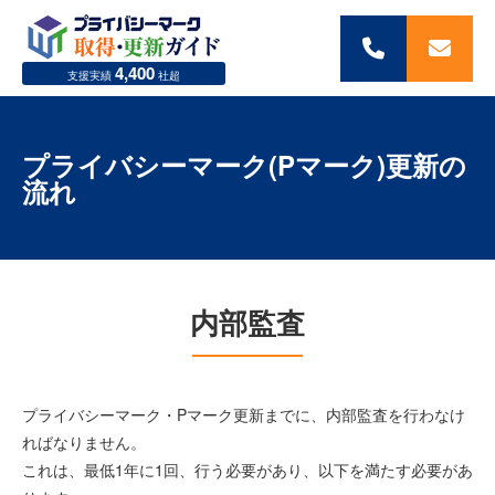
050-
メ
4,400
5369-
ー
支援実績
社超
0854
ル
は
こ
プライバシーマーク(Pマーク)更新の
ち
流れ
ら
内部監査
プライバシーマーク・Pマーク更新までに、内部監査を行わなけ
ればなりません。
これは、最低1年に1回、行う必要があり、以下を満たす必要があ